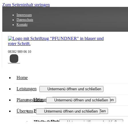
Zum Seiteninhalt springen
Impressum
Datenschutz
Kontakt
08382 989 06 10
Home
Leistungen
Untermenü öffnen und schließen
Heizung
Planungshilfen
Untermenü öffnen und schließen
Untermenü öffnen und schließen
Heizungsmodernisierung
Bad
Heizungsanfrage-Assistent
Über uns
Untermenü öffnen und schließen
Untermenü öffnen und schließen
Heizen mit Gas
Badmodernisierung
Haustechnik
3D-Badplaner
Unternehmen
Untermenü öffnen und schließen